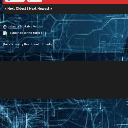
«
Next Oldest
|
Next Newest
»
View a Printable Version
Subscribe to this thread
Users browsing this thread: 1 Guest(s)
V
V
V