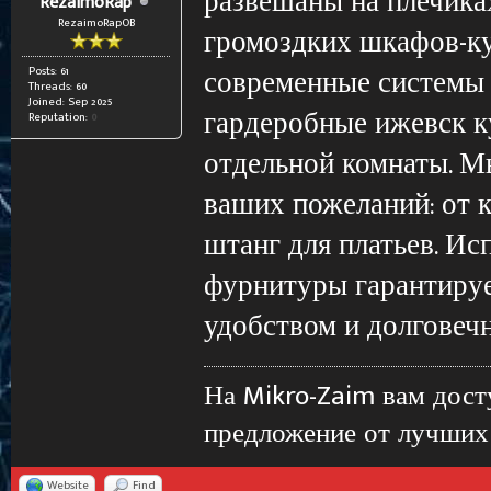
развешаны на плечиках
RezaimoRap
RezaimoRapOB
громоздких шкафов-ку
современные системы
Posts: 61
Threads: 60
Joined: Sep 2025
гардеробные ижевск к
Reputation:
0
отдельной комнаты. М
ваших пожеланий: от 
штанг для платьев. Ис
фурнитуры гарантирует
удобством и долговеч
На Mikro-Zaim вам дос
предложение от лучших
Website
Find