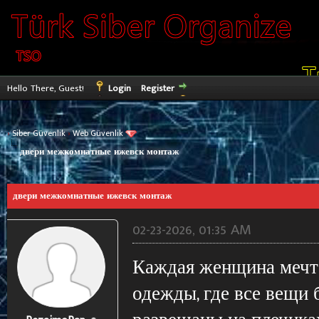
Hello There, Guest!
Login
Register
›
Siber Güvenlik
›
Web Güvenlik
двери межкомнатные ижевск монтаж
e
двери межкомнатные ижевск монтаж
02-23-2026, 01:35 AM
Каждая женщина мечта
одежды, где все вещи 