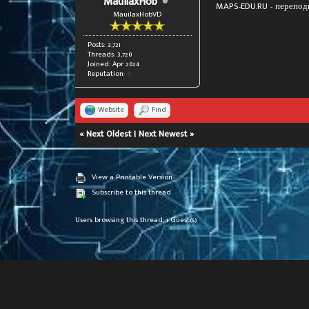
MauilaxHob
MAPS-EDU.RU -
перепод
MauilaxHobVD
Posts: 3,721
Threads: 3,720
Joined: Apr 2024
Reputation:
0
Website
Find
«
Next Oldest
|
Next Newest
»
View a Printable Version
Subscribe to this thread
Users browsing this thread: 1 Guest(s)