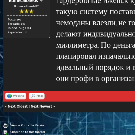
гардеробные ижевск к
BumecaiUneds
BumecaiUnedsKY
такую систему постави
чемоданы влезли, не г
Posts: 209
Threads: 209
Joined: Aug 2024
делают индивидуально
Reputation:
0
миллиметра. По деньг
планировал изначально
идеальный порядок и в
они профи в организац
Website
Find
«
Next Oldest
|
Next Newest
»
View a Printable Version
Subscribe to this thread