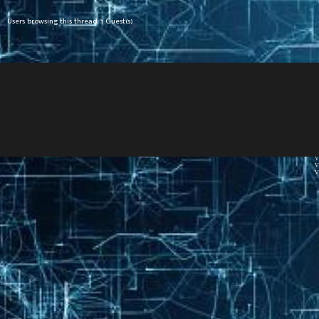
Users browsing this thread: 1 Guest(s)
V
V
V